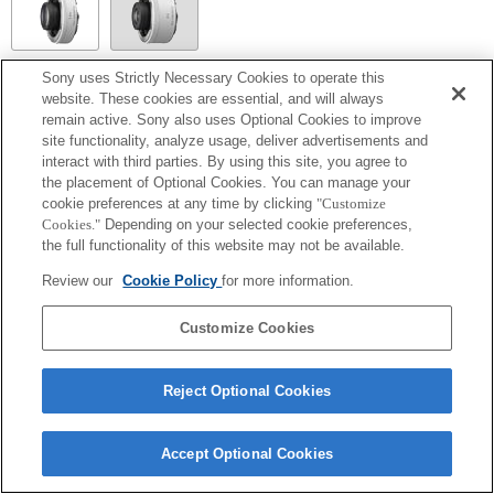
Sony uses Strictly Necessary Cookies to operate this
SEL14TC
website. These cookies are essential, and will always
remain active. Sony also uses Optional Cookies to improve
Exif 鏡頭名的焦距和最大光圈會以放大倍數值列出。然而，如光圈值乘以放
site functionality, analyze usage, deliver advertisements and
大倍數為 10 或更高時，便無法正確顯示。
interact with third parties. By using this site, you agree to
the placement of Optional Cookies. You can manage your
cookie preferences at any time by clicking
"Customize
Cookies."
Depending on your selected cookie preferences,
the full functionality of this website may not be available.
Review our
Cookie Policy
for more information.
Customize Cookies
Terms of Use
Contact Us
Copyright 2026 Sony Corporation
Reject Optional Cookies
Accept Optional Cookies