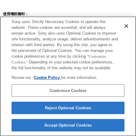
使用增距镜时：
Sony uses Strictly Necessary Cookies to operate this
SEL14TC
SEL20TC
website. These cookies are essential, and will always
remain active. Sony also uses Optional Cookies to improve
site functionality, analyze usage, deliver advertisements and
interact with third parties. By using this site, you agree to
the placement of Optional Cookies. You can manage your
SEL14TC
cookie preferences at any time by clicking
"Customize
Cookies."
Depending on your selected cookie preferences,
Exif 鏡頭名的焦距和最大光圈會以放大倍數值列出。然而，如光圈值乘以放
the full functionality of this website may not be available.
大倍數為 10 或更高時，便無法正確顯示。
Review our
Cookie Policy
for more information.
Customize Cookies
Reject Optional Cookies
Accept Optional Cookies
Terms of Use
Contact Us
Copyright 2026 Sony Corporation