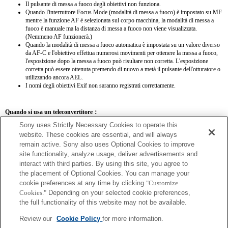
Il pulsante di messa a fuoco degli obiettivi non funziona.
Quando l'interruttore Focus Mode (modalità di messa a fuoco) è impostato su MF
mentre la funzione AF è selezionata sul corpo macchina, la modalità di messa a
fuoco è manuale ma la distanza di messa a fuoco non viene visualizzata.
(Nemmeno AF funzionerà.)
Quando la modalità di messa a fuoco automatica è impostata su un valore diverso
da AF-C e l'obiettivo effettua numerosi movimenti per ottenere la messa a fuoco,
l'esposizione dopo la messa a fuoco può risultare non corretta. L'esposizione
corretta può essere ottenuta premendo di nuovo a metà il pulsante dell'otturatore o
utilizzando ancora AEL.
I nomi degli obiettivi Exif non saranno registrati correttamente.
Quando si usa un teleconvertitore：
Sony uses Strictly Necessary Cookies to operate this
SEL14TC
SEL20TC
website. These cookies are essential, and will always
remain active. Sony also uses Optional Cookies to improve
site functionality, analyze usage, deliver advertisements and
interact with third parties. By using this site, you agree to
the placement of Optional Cookies. You can manage your
SEL14TC
cookie preferences at any time by clicking
"Customize
Cookies."
Depending on your selected cookie preferences,
La lunghezza focale e l'apertura massima per il nome Exif dell'obiettivo saranno
the full functionality of this website may not be available.
espressi usando fattori di ingrandimento. Tuttavia, i valori del diaframma moltiplicati
per l'ingrandimento pari a 10 o superiori non verranno visualizzati correttamente.
Review our
Cookie Policy
for more information.