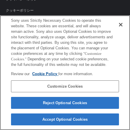
クッキーポリシー
Sony uses Strictly Necessary Cookies to operate this
website. These cookies are essential, and will always
remain active. Sony also uses Optional Cookies to improve
Sony Corporation, Sony Marketing Inc.
site functionality, analyze usage, deliver advertisements and
interact with third parties. By using this site, you agree to
the placement of Optional Cookies. You can manage your
cookie preferences at any time by clicking
"Customize
Cookies."
Depending on your selected cookie preferences,
the full functionality of this website may not be available.
Review our
Cookie Policy
for more information.
Customize Cookies
Reject Optional Cookies
Accept Optional Cookies