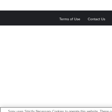
Terms of Use
Contact Us
Sony uses Strictly Necessary Cookies to operate this website. These co