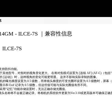
息
F14GM - ILCE-7S ｜兼容性信息
ILCE-7S
不支持防抖功能。
于其他型号，对焦时的视角变化更大。 在将对焦模式设置为 [连续 AF] (AF-C)（包括
的 [运动]）时，这种视角的变化可能更明显。 这并不影响实际录制的图像。
机的曝光梯度设置为 0.5 级数，而将镜头梯度的可变光圈环设置为 0.3 级数时，屏幕
显示和 Exif 记录为 0.5 级数，但这些值可能与实际光圈值有所不同。
采用“记忆”功能存储设置时，无法正确存储光圈值。
if镜头名称将不会被正确记录。将相机的系统软件更新为Ver.3.10或更高版本可确保正确