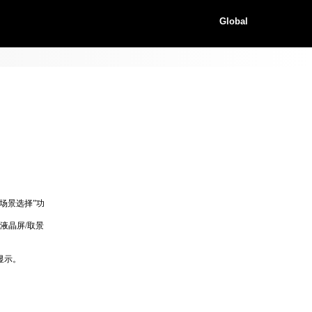
Global
“场景选择”功
（液晶屏/取景
显示。