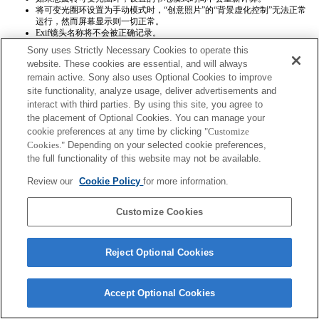
将可变光圈环设置为手动模式时，“创意照片”的“背景虚化控制”无法正常
运行，然而屏幕显示则一切正常。
Exif镜头名称将不会被正确记录。
Sony uses Strictly Necessary Cookies to operate this
website. These cookies are essential, and will always
remain active. Sony also uses Optional Cookies to improve
site functionality, analyze usage, deliver advertisements and
interact with third parties. By using this site, you agree to
the placement of Optional Cookies. You can manage your
Terms of Use
Contact Us
cookie preferences at any time by clicking
"Customize
Copyright 2026 Sony Corporation
Cookies."
Depending on your selected cookie preferences,
the full functionality of this website may not be available.
Review our
Cookie Policy
for more information.
Customize Cookies
Reject Optional Cookies
Accept Optional Cookies