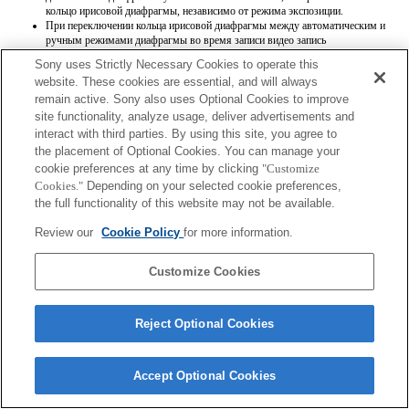
кольцо ирисовой диафрагмы, независимо от режима экспозиции.
При переключении кольца ирисовой диафрагмы между автоматическим и
ручным режимами диафрагмы во время записи видео запись
останавливается.
Sony uses Strictly Necessary Cookies to operate this
При поворачивании кольца ирисовой диафрагмы время до перехода в режим
website. These cookies are essential, and will always
экономии энергии не продлевается.
remain active. Sony also uses Optional Cookies to improve
Если кольцо ирисовой диафрагмы установлено в ручной режим, функция
Background Defocus Control [Регулировка фоновой расфокусировки] в
site functionality, analyze usage, deliver advertisements and
режиме Photo Creativity [Творческое фото] работает неправильно, однако
interact with third parties. By using this site, you agree to
информация на экранном дисплее отображается как обычно.
the placement of Optional Cookies. You can manage your
cookie preferences at any time by clicking
"Customize
Cookies."
Depending on your selected cookie preferences,
the full functionality of this website may not be available.
Review our
Cookie Policy
for more information.
Terms of Use
Contact Us
Customize Cookies
Copyright 2026 Sony Corporation
Reject Optional Cookies
Accept Optional Cookies