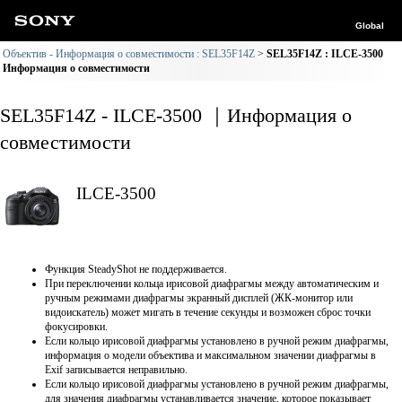
Global
Объектив - Информация о совместимости : SEL35F14Z
SEL35F14Z : ILCE-3500
Информация о совместимости
SEL35F14Z - ILCE-3500 ｜Информация о
совместимости
ILCE-3500
Функция SteadyShot не поддерживается.
При переключении кольца ирисовой диафрагмы между автоматическим и
ручным режимами диафрагмы экранный дисплей (ЖК-монитор или
видоискатель) может мигать в течение секунды и возможен сброс точки
фокусировки.
Если кольцо ирисовой диафрагмы установлено в ручной режим диафрагмы,
информация о модели объектива и максимальном значении диафрагмы в
Exif записывается неправильно.
Если кольцо ирисовой диафрагмы установлено в ручной режим диафрагмы,
для значения диафрагмы устанавливается значение, которое показывает