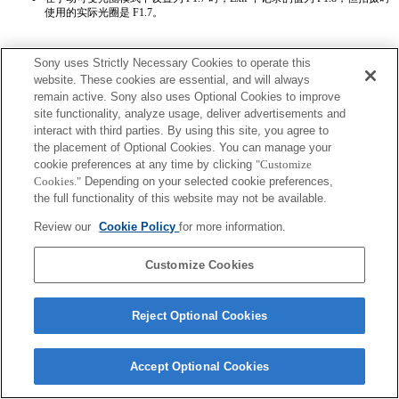
使用的实际光圈是 F1.7。
Sony uses Strictly Necessary Cookies to operate this
website. These cookies are essential, and will always
remain active. Sony also uses Optional Cookies to improve
site functionality, analyze usage, deliver advertisements and
interact with third parties. By using this site, you agree to
Terms of Use
Contact Us
Copyright 2026 Sony Corporation
the placement of Optional Cookies. You can manage your
cookie preferences at any time by clicking
"Customize
Cookies."
Depending on your selected cookie preferences,
the full functionality of this website may not be available.
Review our
Cookie Policy
for more information.
Customize Cookies
Reject Optional Cookies
Accept Optional Cookies