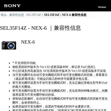
Global
镜头 - 兼容性信息 : SEL35F14Z
SEL35F14Z : NEX-6 兼容性信息
SEL35F14Z - NEX-6 ｜兼容性信息
NEX-6
* 不支持防抖功能。
相机系统软件版本为 Ver.1.02 或更高版本时，将记录 Exif [焦距]。
中心区域支持高速混合 AF在系统软件版本为 Ver.1.03 或更高版本可实现
当可变光圈环在自动可变光圈模式和手动可变光圈模式间切换，屏幕显示
（液晶屏/取景器）可能会闪烁几秒钟并可能重置对焦位置。
将可变光圈环设置为手动可变光圈模式时，无法正确​​记录镜头型号和 Exif
的最大光圈值。
将可变光圈环设置为手动可变光圈模式时，无论采用何种曝光模式，光圈
值将设置为可变光圈环标识的值。
录制动态影像时，在自动可变光圈模式和手动可变光圈模式间切换可变光
圈环，会使录制停止。
如果您旋转可变光圈环，设置的节电模式时间不会重新计算。
将可变光圈环设置为手动模式时，“创意照片”的“背景虚化控制”无法正常