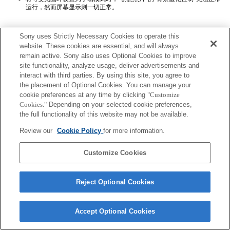
运行，然而屏幕显示则一切正常。
Sony uses Strictly Necessary Cookies to operate this
website. These cookies are essential, and will always
remain active. Sony also uses Optional Cookies to improve
site functionality, analyze usage, deliver advertisements and
interact with third parties. By using this site, you agree to
Terms of Use
Contact Us
Copyright 2026 Sony Corporation
the placement of Optional Cookies. You can manage your
cookie preferences at any time by clicking
"Customize
Cookies."
Depending on your selected cookie preferences,
the full functionality of this website may not be available.
Review our
Cookie Policy
for more information.
Customize Cookies
Reject Optional Cookies
Accept Optional Cookies