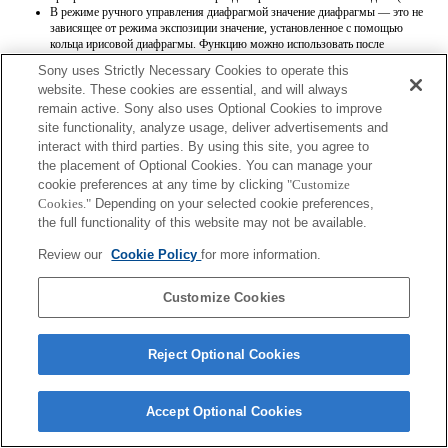
В режиме ручного управления диафрагмой значение диафрагмы — это не
зависящее от режима экспозиции значение, установленное с помощью
кольца ирисовой диафрагмы. Функцию можно использовать после
обновления программного обеспечения камеры до версии 2.1 или бо
Sony uses Strictly Necessary Cookies to operate this
website. These cookies are essential, and will always
remain active. Sony also uses Optional Cookies to improve
site functionality, analyze usage, deliver advertisements and
interact with third parties. By using this site, you agree to
the placement of Optional Cookies. You can manage your
cookie preferences at any time by clicking
"Customize
Terms of Use
Contact Us
Cookies."
Depending on your selected cookie preferences,
Copyright 2026 Sony Corporation
the full functionality of this website may not be available.
Review our
Cookie Policy
for more information.
Customize Cookies
Reject Optional Cookies
Accept Optional Cookies