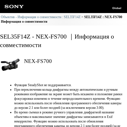
Global
Объектив - Информация о совместимости : SEL35F14Z
SEL35F14Z : NEX-FS700
Информация о совместимости
SEL35F14Z - NEX-FS700 ｜Информация о
совместимости
NEX-FS700
Функция SteadyShot не поддерживается.
При переключении кольца диафрагмы между автоматическим и ручным
режимами изображение на экране может быть искажено и положение рамки
фокусировки изменено в течение непродолжительного времени. Функцию
можно использовать после обновления программного обеспечения камеры
до версии 2.1 или более поздней (за исключением версии 3.00).
Во время съемки в режиме ручного управления диафрагмой название
объектива и максимальное значение диафрагмы записываются в Exif
некорректно. Функцию можно использовать после обновления
программного обеспечения камеры до версии 2.1 или более поздней (за ис