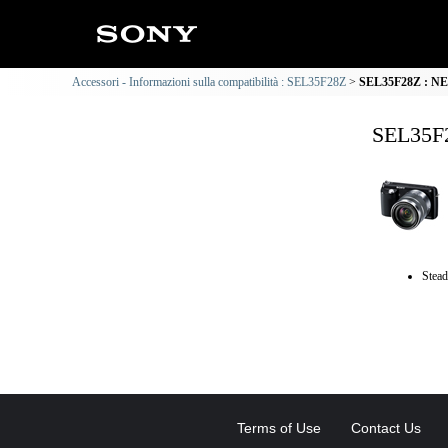
Accessori - Informazioni sulla compatibilità : SEL35F28Z
SEL35F28Z : NEX-
SEL35F2
Stead
Terms of Use
Contact Us