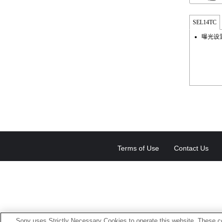
SEL14TC
曝光设
Terms of Use
Contact Us
Sony uses Strictly Necessary Cookies to operate this website. These co