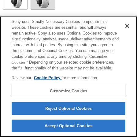
SEL14TC
Sony uses Strictly Necessary Cookies to operate this
website. These cookies are essential, and will always
Non è possibile utilizzare l'AF a rilevamento di fase sul piano focale, verrà utilizzato
remain active. Sony also uses Optional Cookies to improve
il Contrasto AF.
site functionality, analyze usage, deliver advertisements and
I valori del diaframma superiori a 64 nella guida dell'impostazione di esposizione non
verranno visualizzati correttamente.
interact with third parties. By using this site, you agree to
the placement of Optional Cookies. You can manage your
cookie preferences at any time by clicking
"Customize
Cookies."
Depending on your selected cookie preferences,
the full functionality of this website may not be available.
Review our
Cookie Policy
for more information.
Customize Cookies
Terms of Use
Contact Us
Copyright 2026 Sony Corporation
Reject Optional Cookies
Accept Optional Cookies