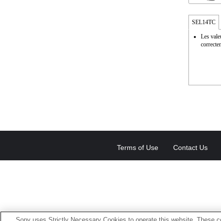
SEL14TC
Les vale
correcte
Terms of Use
Contact Us
Sony uses Strictly Necessary Cookies to operate this website. These co