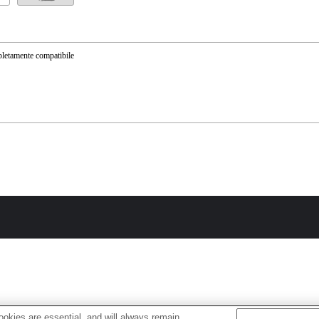
etamente compatibile
okies are essential, and will always remain