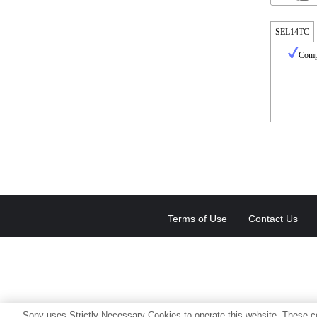
SEL14TC
Compl
Terms of Use
Contact Us
Sony uses Strictly Necessary Cookies to operate this website. These co