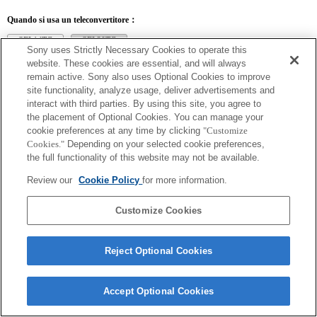
Quando si usa un teleconvertitore：
SEL14TC
SEL20TC
Sony uses Strictly Necessary Cookies to operate this
website. These cookies are essential, and will always
remain active. Sony also uses Optional Cookies to improve
site functionality, analyze usage, deliver advertisements and
interact with third parties. By using this site, you agree to
SEL14TC
the placement of Optional Cookies. You can manage your
cookie preferences at any time by clicking
"Customize
La fotocamera potrebbe risultare fuori fuoco se è impostata su AF continuo.
Cookies."
Depending on your selected cookie preferences,
La lunghezza focale e l'apertura massima per il nome Exif dell'obiettivo saranno
espressi usando fattori di ingrandimento. Tuttavia, i valori del diaframma moltiplicati
the full functionality of this website may not be available.
per l'ingrandimento pari a 10 o superiori non verranno visualizzati correttamente.
Review our
Cookie Policy
for more information.
Customize Cookies
Reject Optional Cookies
Terms of Use
Contact Us
Copyright 2026 Sony Corporation
Accept Optional Cookies