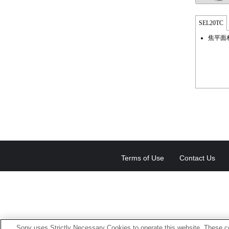
SEL20TC
焦平面
Terms of Use
Contact Us
Sony uses Strictly Necessary Cookies to operate this website. These co