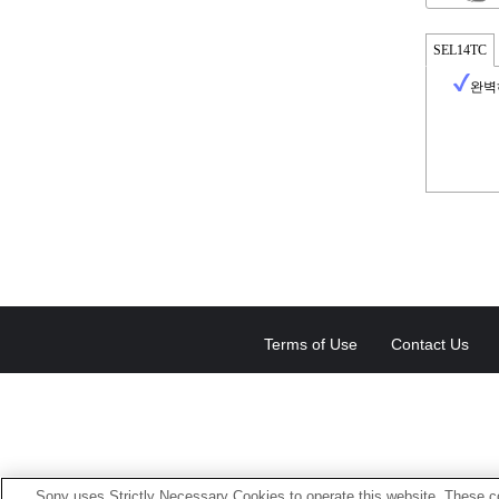
SEL14TC
완벽
Terms of Use
Contact Us
Sony uses Strictly Necessary Cookies to operate this website. These co