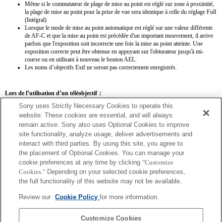
Même si le commutateur de plage de mise au point est réglé sur zone à proximité,
la plage de mise au point pour la prise de vue sera identique à celle du réglage Full
(Intégral)
Lorsque le mode de mise au point automatique est réglé sur une valeur différente
de AF-C et que la mise au point est précédée d'un important mouvement, il arrive
parfois que l'exposition soit incorrecte une fois la mise au point atteinte. Une
exposition correcte peut être obtenue en appuyant sur l'obturateur jusqu'à mi-
course ou en utilisant à nouveau le bouton AEL.
Les noms d’objectifs Exif ne seront pas correctement enregistrés.
Lors de l’utilisation d’un téléobjectif：
Sony uses Strictly Necessary Cookies to operate this
SEL14TC
SEL20TC
website. These cookies are essential, and will always
remain active. Sony also uses Optional Cookies to improve
site functionality, analyze usage, deliver advertisements and
interact with third parties. By using this site, you agree to
the placement of Optional Cookies. You can manage your
SEL14TC
cookie preferences at any time by clicking
"Customize
Cookies."
Depending on your selected cookie preferences,
L'image obtenue peut être floue si l'appareil photo est réglé sur AF continu.
the full functionality of this website may not be available.
La distance focale et l'ouverture maximale pour le nom de l'objectif Exif seront
répertoriées à l'aide de valeurs d'agrandissement. Toutefois, lorsque les valeurs
Review our
Cookie Policy
for more information.
d'ouverture multipliées par l'agrandissement sont supérieures ou égales à 10, elles ne
s'affichent pas correctement.
Customize Cookies