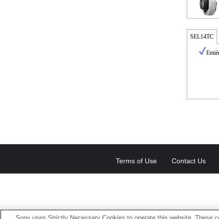
SEL14TC
Entiè
Terms of Use
Contact Us
Sony uses Strictly Necessary Cookies to operate this website. These co