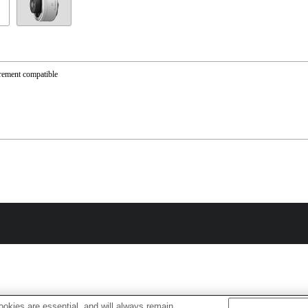
rement compatible
okies are essential, and will always remain