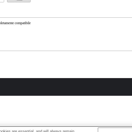
etamente compatibile
okies are essential, and will always remain