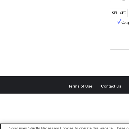
SEL14TC
Compl
Terms of Use
Contact Us
Sony uses Strictly Necessary Cookies to operate this website. These co