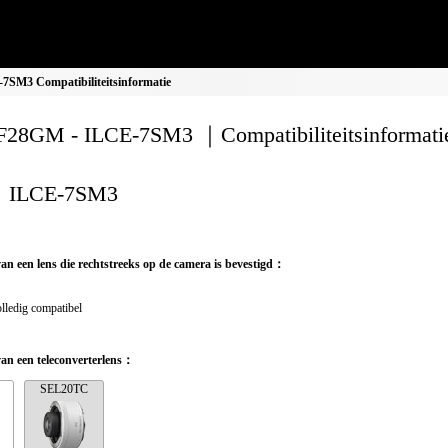
SM3 Compatibiliteitsinformatie
28GM - ILCE-7SM3 ｜Compatibiliteitsinformati
ILCE-7SM3
van een lens die rechtstreeks op de camera is bevestigd：
lledig compatibel
van een teleconverterlens：
SEL20TC