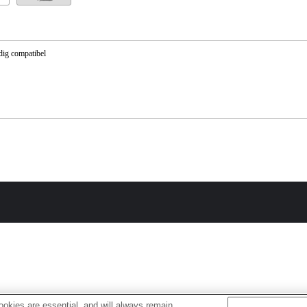
dig compatibel
okies are essential, and will always remain