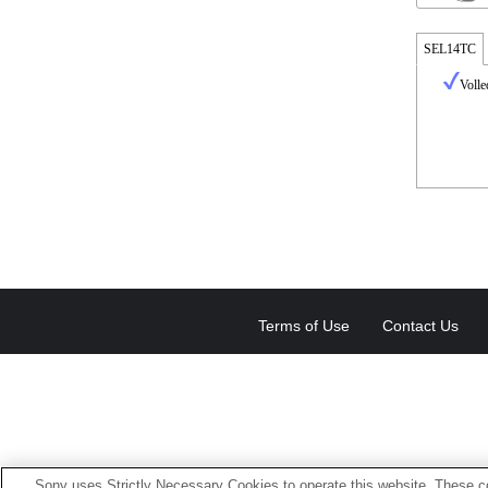
SEL14TC
Volle
Terms of Use
Contact Us
Sony uses Strictly Necessary Cookies to operate this website. These co