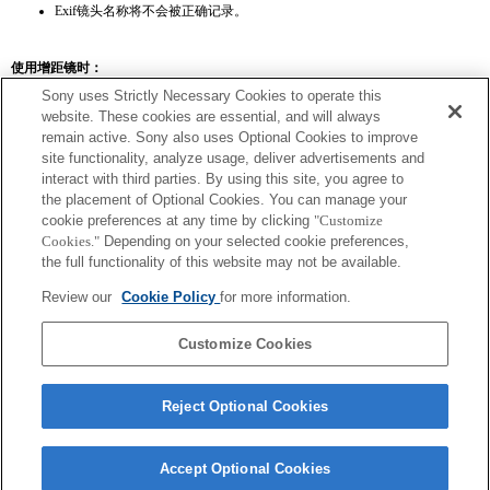
Exif镜头名称将不会被正确记录。
使用增距镜时：
Sony uses Strictly Necessary Cookies to operate this
SEL14TC
SEL20TC
website. These cookies are essential, and will always
remain active. Sony also uses Optional Cookies to improve
site functionality, analyze usage, deliver advertisements and
interact with third parties. By using this site, you agree to
the placement of Optional Cookies. You can manage your
SEL14TC
cookie preferences at any time by clicking
"Customize
Cookies."
Depending on your selected cookie preferences,
相机可能会在设置连续 AF 后对焦不准。
the full functionality of this website may not be available.
Exif 鏡頭名的焦距和最大光圈會以放大倍數值列出。然而，如光圈值乘以放
大倍數為 10 或更高時，便無法正確顯示。
Review our
Cookie Policy
for more information.
Customize Cookies
Reject Optional Cookies
Accept Optional Cookies
Terms of Use
Contact Us
Copyright 2026 Sony Corporation