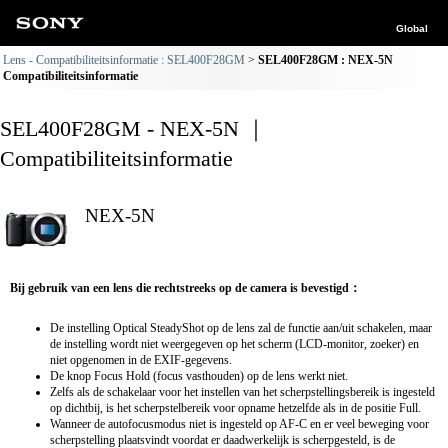
Global
Lens - Compatibiliteitsinformatie : SEL400F28GM
SEL400F28GM : NEX-5N
Compatibiliteitsinformatie
SEL400F28GM - NEX-5N ｜
Compatibiliteitsinformatie
NEX-5N
Bij gebruik van een lens die rechtstreeks op de camera is bevestigd：
De instelling Optical SteadyShot op de lens zal de functie aan/uit schakelen, maar
de instelling wordt niet weergegeven op het scherm (LCD-monitor, zoeker) en
niet opgenomen in de EXIF-gegevens.
De knop Focus Hold (focus vasthouden) op de lens werkt niet.
Zelfs als de schakelaar voor het instellen van het scherpstellingsbereik is ingesteld
op dichtbij, is het scherpstelbereik voor opname hetzelfde als in de positie Full.
Wanneer de autofocusmodus niet is ingesteld op AF-C en er veel beweging voor
scherpstelling plaatsvindt voordat er daadwerkelijk is scherpgesteld, is de