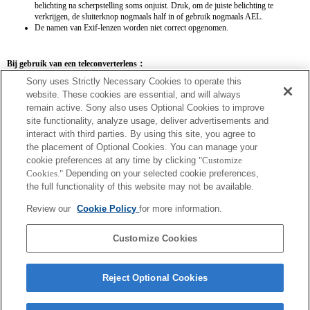
belichting na scherpstelling soms onjuist. Druk, om de juiste belichting te
verkrijgen, de sluiterknop nogmaals half in of gebruik nogmaals AEL.
De namen van Exif-lenzen worden niet correct opgenomen.
Bij gebruik van een teleconverterlens：
Sony uses Strictly Necessary Cookies to operate this
SEL14TC
SEL20TC
website. These cookies are essential, and will always
remain active. Sony also uses Optional Cookies to improve
site functionality, analyze usage, deliver advertisements and
interact with third parties. By using this site, you agree to
the placement of Optional Cookies. You can manage your
SEL14TC
cookie preferences at any time by clicking
"Customize
Cookies."
Depending on your selected cookie preferences,
Het beeld kan onscherp worden wanneer de camera wordt ingesteld op Continue AF.
the full functionality of this website may not be available.
De brandpuntsafstand en het maximale diafragma voor de Exif-lens worden
weergegeven met behulp van vergrotingswaarden. Als de diafragmawaarden keer de
Review our
Cookie Policy
for more information.
vergroting echter meer dan 10 zijn, worden ze niet correct weergegeven.
Customize Cookies
Reject Optional Cookies