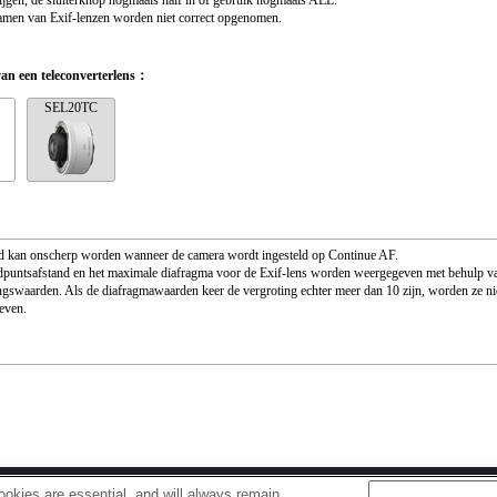
ijgen, de sluiterknop nogmaals half in of gebruik nogmaals AEL.
men van Exif-lenzen worden niet correct opgenomen.
van een teleconverterlens：
SEL20TC
d kan onscherp worden wanneer de camera wordt ingesteld op Continue AF.
puntsafstand en het maximale diafragma voor de Exif-lens worden weergegeven met behulp v
ngswaarden. Als de diafragmawaarden keer de vergroting echter meer dan 10 zijn, worden ze nie
even.
okies are essential, and will always remain