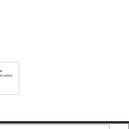
an
t correct