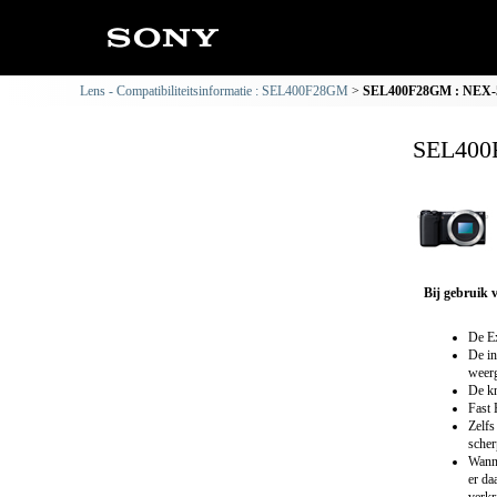
Lens - Compatibiliteitsinformatie : SEL400F28GM
SEL400F28GM : NEX-5R
SEL400F
Bij gebruik 
De Ex
De in
weerg
De kn
Fast 
Zelfs
scher
Wanne
er da