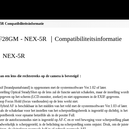
 Compatibiliteitsinformatie
28GM - NEX-5R ｜Compatibiliteitsinformatie
NEX-5R
van een lens die rechtstreeks op de camera is bevestigd：
if [brandpuntafstand] is opgenomen met de systeemsoftware Ver.1.02 of later.
stelling Optical SteadyShot op de lens zal de functie aan/uit schakelen, maar de instelling wordt
egeven op het scherm (LCD-monitor, zoeker) en niet opgenomen in de EXIF-gegevens.
op Focus Hold (focus vasthouden) op de lens werkt niet.
Hybrid AF is beschikbaar in het midden van het veld met de systeemsoftware Ver.1.03 of later.
 als de schakelaar voor het instellen van het scherpstellingsbereik is ingesteld op dichtbij, is het
pstelbereik voor opname hetzelfde als in de positie Full.
er de autofocusmodus niet is ingesteld op AF-C en er veel beweging voor scherpstelling plaat
adwerkelijk is scherpgesteld, is de belichting na scherpstelling soms onjuist. Druk, om de juiste 