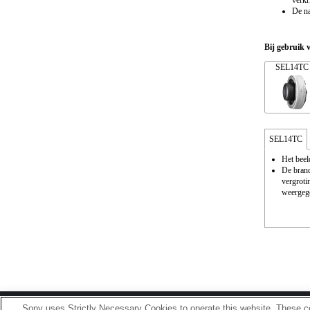
verkr
De na
Bij gebruik 
SEL14TC
SEL14TC
Het beel
De brand
vergroti
weergeg
Sony uses Strictly Necessary Cookies to operate this website. These co