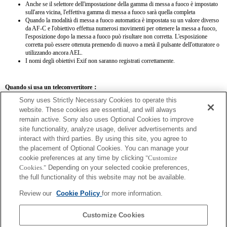
Anche se il selettore dell'impostazione della gamma di messa a fuoco è impostato
sull'area vicina, l'effettiva gamma di messa a fuoco sarà quella completa
Quando la modalità di messa a fuoco automatica è impostata su un valore diverso
da AF-C e l'obiettivo effettua numerosi movimenti per ottenere la messa a fuoco,
l'esposizione dopo la messa a fuoco può risultare non corretta. L'esposizione
corretta può essere ottenuta premendo di nuovo a metà il pulsante dell'otturatore o
utilizzando ancora AEL.
I nomi degli obiettivi Exif non saranno registrati correttamente.
Quando si usa un teleconvertitore：
Sony uses Strictly Necessary Cookies to operate this
SEL14TC
SEL20TC
website. These cookies are essential, and will always
remain active. Sony also uses Optional Cookies to improve
site functionality, analyze usage, deliver advertisements and
interact with third parties. By using this site, you agree to
the placement of Optional Cookies. You can manage your
SEL14TC
cookie preferences at any time by clicking
"Customize
Cookies."
Depending on your selected cookie preferences,
La fotocamera potrebbe risultare fuori fuoco se è impostata su AF continuo.
the full functionality of this website may not be available.
La lunghezza focale e l'apertura massima per il nome Exif dell'obiettivo saranno
espressi usando fattori di ingrandimento. Tuttavia, i valori del diaframma moltiplicati
Review our
Cookie Policy
for more information.
per l'ingrandimento pari a 10 o superiori non verranno visualizzati correttamente.
Customize Cookies