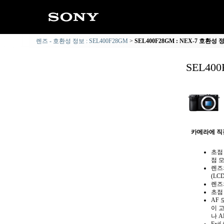
렌즈 - 호환성 정보 : SEL400F28GM
SEL400F28GM : NEX-7 호환성 
SEL40
카메라에 직
초점
점 
렌즈
(L
렌즈
초점
AF
이 
나 