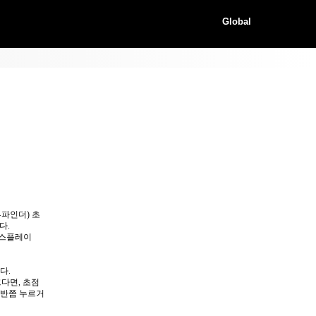
Global
뷰파인더) 초
다.
디스플레이
다.
크다면, 초점
 반쯤 누르거