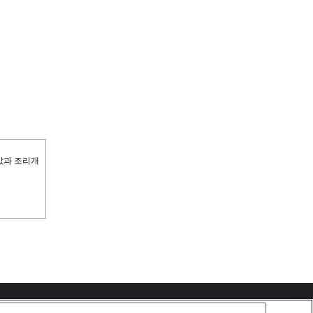
 값과 조리개
Copyright 2026 Sony Corporation