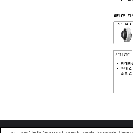
Ex
텔레컨버터 
SEL14TC
SEL14TC
카메라를
확대 값
값을 곱
Terms of Use
Contact Us
Sony uses Strictly Necessary Cookies to operate this website. These co