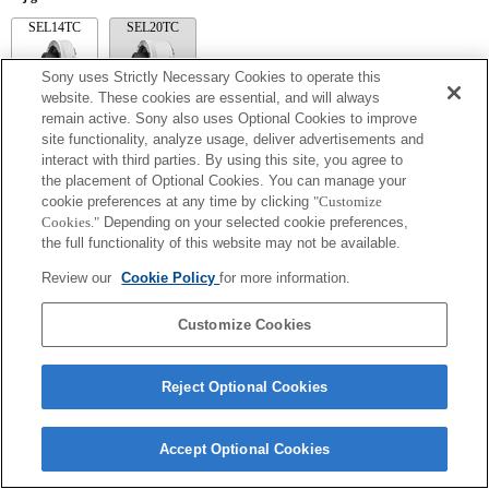
SEL14TC
SEL20TC
Sony uses Strictly Necessary Cookies to operate this
website. These cookies are essential, and will always
remain active. Sony also uses Optional Cookies to improve
site functionality, analyze usage, deliver advertisements and
SEL14TC
interact with third parties. By using this site, you agree to
De brandpuntsafstand en het maximale diafragma voor de Exif-lens worden
the placement of Optional Cookies. You can manage your
weergegeven met behulp van vergrotingswaarden. Als de diafragmawaarden keer de
cookie preferences at any time by clicking
"Customize
vergroting echter meer dan 10 zijn, worden ze niet correct weergegeven.
Cookies."
Depending on your selected cookie preferences,
the full functionality of this website may not be available.
Review our
Cookie Policy
for more information.
Customize Cookies
Reject Optional Cookies
Terms of Use
Contact Us
Copyright 2026 Sony Corporation
Accept Optional Cookies