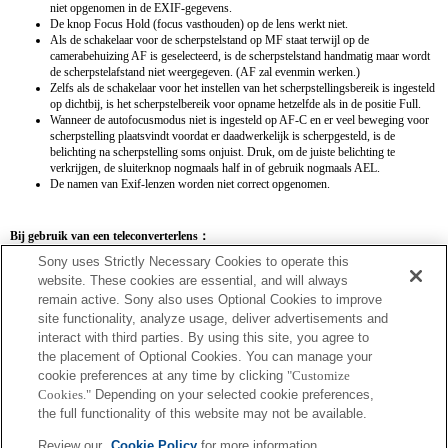
niet opgenomen in de EXIF-gegevens.
De knop Focus Hold (focus vasthouden) op de lens werkt niet.
Als de schakelaar voor de scherpstelstand op MF staat terwijl op de
camerabehuizing AF is geselecteerd, is de scherpstelstand handmatig maar wordt
de scherpstelafstand niet weergegeven. (AF zal evenmin werken.)
Zelfs als de schakelaar voor het instellen van het scherpstellingsbereik is ingesteld
op dichtbij, is het scherpstelbereik voor opname hetzelfde als in de positie Full.
Wanneer de autofocusmodus niet is ingesteld op AF-C en er veel beweging voor
scherpstelling plaatsvindt voordat er daadwerkelijk is scherpgesteld, is de
belichting na scherpstelling soms onjuist. Druk, om de juiste belichting te
verkrijgen, de sluiterknop nogmaals half in of gebruik nogmaals AEL.
De namen van Exif-lenzen worden niet correct opgenomen.
Bij gebruik van een teleconverterlens：
Sony uses Strictly Necessary Cookies to operate this
SEL14TC
SEL20TC
website. These cookies are essential, and will always
remain active. Sony also uses Optional Cookies to improve
site functionality, analyze usage, deliver advertisements and
interact with third parties. By using this site, you agree to
the placement of Optional Cookies. You can manage your
SEL14TC
cookie preferences at any time by clicking
"Customize
Cookies."
Depending on your selected cookie preferences,
De brandpuntsafstand en het maximale diafragma voor de Exif-lens worden
the full functionality of this website may not be available.
weergegeven met behulp van vergrotingswaarden. Als de diafragmawaarden keer de
vergroting echter meer dan 10 zijn, worden ze niet correct weergegeven.
Review our
Cookie Policy
for more information.