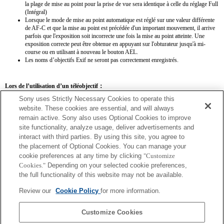
la plage de mise au point pour la prise de vue sera identique à celle du réglage Full
(Intégral)
Lorsque le mode de mise au point automatique est réglé sur une valeur différente
de AF-C et que la mise au point est précédée d'un important mouvement, il arrive
parfois que l'exposition soit incorrecte une fois la mise au point atteinte. Une
exposition correcte peut être obtenue en appuyant sur l'obturateur jusqu'à mi-
course ou en utilisant à nouveau le bouton AEL.
Les noms d’objectifs Exif ne seront pas correctement enregistrés.
Lors de l’utilisation d’un téléobjectif：
Sony uses Strictly Necessary Cookies to operate this
SEL14TC
SEL20TC
website. These cookies are essential, and will always
remain active. Sony also uses Optional Cookies to improve
site functionality, analyze usage, deliver advertisements and
interact with third parties. By using this site, you agree to
the placement of Optional Cookies. You can manage your
SEL14TC
cookie preferences at any time by clicking
"Customize
Cookies."
Depending on your selected cookie preferences,
La distance focale et l'ouverture maximale pour le nom de l'objectif Exif seront
the full functionality of this website may not be available.
répertoriées à l'aide de valeurs d'agrandissement. Toutefois, lorsque les valeurs
d'ouverture multipliées par l'agrandissement sont supérieures ou égales à 10, elles ne
Review our
Cookie Policy
for more information.
s'affichent pas correctement.
Customize Cookies