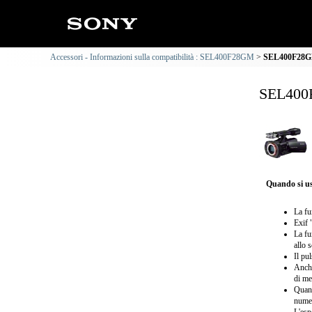
Accessori - Informazioni sulla compatibilità : SEL400F28GM
SEL400F28GM 
SEL400F
Quando si us
La fu
Exif 
La fu
allo 
Il pu
Anche
di me
Quand
numer