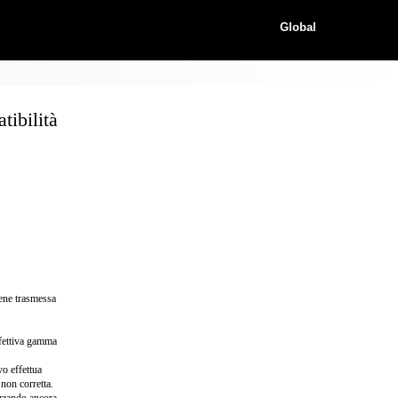
Global
ibilità
iene trasmessa
ffettiva gamma
o effettua
non corretta.