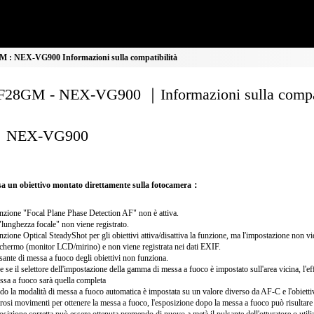
: NEX-VG900 Informazioni sulla compatibilità
28GM - NEX-VG900 ｜Informazioni sulla compat
NEX-VG900
a un obiettivo montato direttamente sulla fotocamera：
nzione "Focal Plane Phase Detection AF" non è attiva.
"lunghezza focale" non viene registrato.
nzione Optical SteadyShot per gli obiettivi attiva/disattiva la funzione, ma l'impostazione non v
schermo (monitor LCD/mirino) e non viene registrata nei dati EXIF.
lsante di messa a fuoco degli obiettivi non funziona.
 se il selettore dell'impostazione della gamma di messa a fuoco è impostato sull'area vicina, l'e
ssa a fuoco sarà quella completa
o la modalità di messa a fuoco automatica è impostata su un valore diverso da AF-C e l'obiettiv
osi movimenti per ottenere la messa a fuoco, l'esposizione dopo la messa a fuoco può risultare 