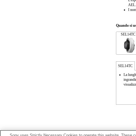
L'esp
AEL.
I nom
Quando si us
SEL14TC
SEL14TC
La lungh
ingrandi
visualizz
Sony uses Strictly Necessary Cookies to operate this website. These co