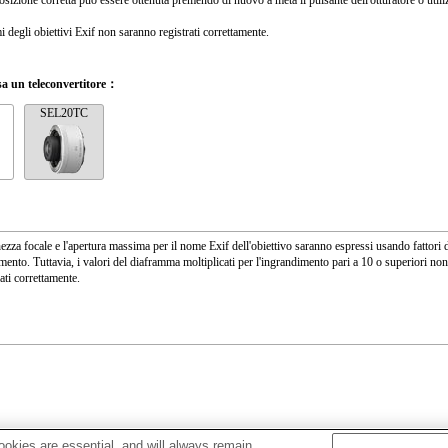
osizione corretta può essere ottenuta premendo di nuovo a metà il pulsante dell'otturatore o util
i degli obiettivi Exif non saranno registrati correttamente.
a un teleconvertitore：
SEL20TC
ezza focale e l'apertura massima per il nome Exif dell'obiettivo saranno espressi usando fattori 
mento. Tuttavia, i valori del diaframma moltiplicati per l'ingrandimento pari a 10 o superiori no
ati correttamente.
okies are essential, and will always remain