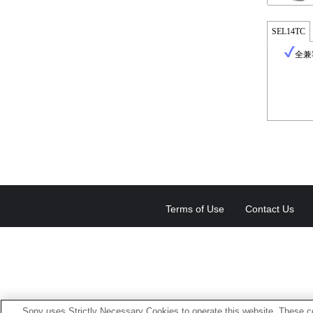
SEL14TC
全兼
Terms of Use
Contact Us
Sony uses Strictly Necessary Cookies to operate this website. These co