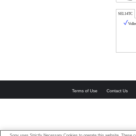
SEL14TC
Volle
Terms of Use
Contact Us
Sony uses Strictly Necessary Cookies to operate this website. These co