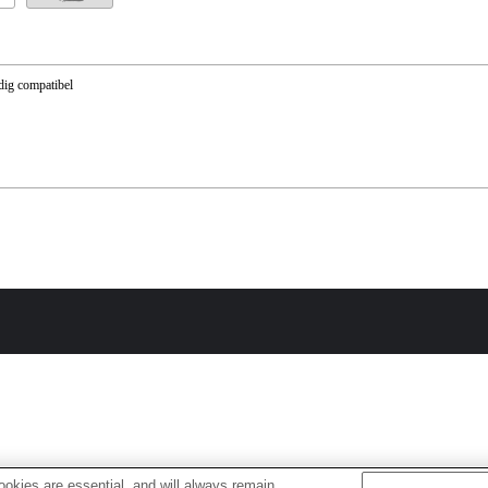
dig compatibel
okies are essential, and will always remain