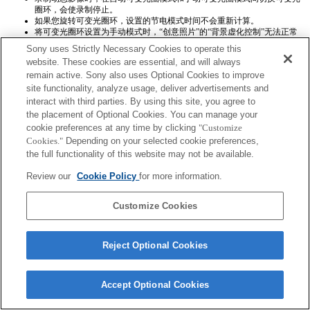
圈环，会使录制停止。
如果您旋转可变光圈环，设置的节电模式时间不会重新计算。
将可变光圈环设置为手动模式时，“创意照片”的“背景虚化控制”无法正常
运行，然而屏幕显示则一切正常。
Sony uses Strictly Necessary Cookies to operate this
website. These cookies are essential, and will always
remain active. Sony also uses Optional Cookies to improve
site functionality, analyze usage, deliver advertisements and
interact with third parties. By using this site, you agree to
the placement of Optional Cookies. You can manage your
cookie preferences at any time by clicking
"Customize
Terms of Use
Contact Us
Cookies."
Depending on your selected cookie preferences,
Copyright 2026 Sony Corporation
the full functionality of this website may not be available.
Review our
Cookie Policy
for more information.
Customize Cookies
Reject Optional Cookies
Accept Optional Cookies