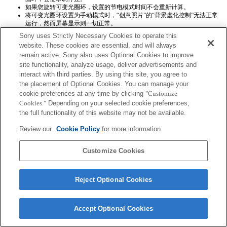
如果您旋转可变光圈环，设置的节电模式时间不会重新计算。
将可变光圈环设置为手动模式时，“创意照片”的“背景虚化控制”无法正常
运行，然而屏幕显示则一切正常。
如果将可变光圈环设置为手动可变光圈模式，那么当您采用“记忆”功能存
Sony uses Strictly Necessary Cookies to operate this
储设置时，无法正确存储光圈值。
website. These cookies are essential, and will always
remain active. Sony also uses Optional Cookies to improve
site functionality, analyze usage, deliver advertisements and
interact with third parties. By using this site, you agree to
the placement of Optional Cookies. You can manage your
cookie preferences at any time by clicking
"Customize
Cookies."
Depending on your selected cookie preferences,
Terms of Use
Contact Us
the full functionality of this website may not be available.
Copyright 2026 Sony Corporation
Review our
Cookie Policy
for more information.
Customize Cookies
Reject Optional Cookies
Accept Optional Cookies