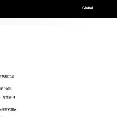
Global
对焦模式显
辅助”功能。
）可能会闪
光圈环标识的