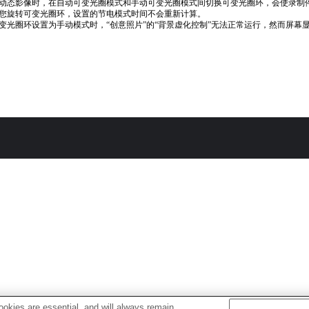
动态影像时，在自动可变光圈模式和手动可变光圈模式间切换可变光圈环，会使录制
您旋转可变光圈环，设置的节电模式时间不会重新计算。
变光圈环设置为手动模式时，“创意照片”的“背景虚化控制”无法正常运行，然而屏幕
okies are essential, and will always remain