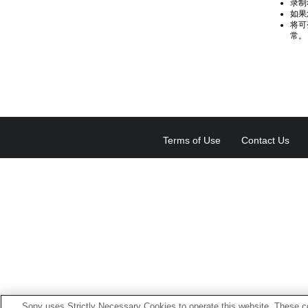
录制
如果
将可
常。
Terms of Use
Contact Us
Sony uses Strictly Necessary Cookies to operate this website. These co