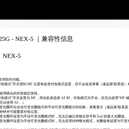
F25G - NEX-5 ｜兼容性信息
NEX-5
不支持防抖功能。
对焦模式”开关滑到 MF 位置将改变对焦模式设置，但不会改变屏幕（液晶屏/取景器）
使用镜头的对焦锁定按钮。
对焦模式”开关设置为 MF，而在机身选择 AF 时，对焦模式为手动，但无法使用“MF 
无法使用 AF。）
变光圈环在自动可变光圈模式和手动可变光圈模式间切换，屏幕显示（液晶屏/取景器
秒钟并可能重置对焦位置。
变光圈环设置为手动可变光圈模式时，无法正确​​记录镜头型号和 Exif 的最大光圈值。
变光圈环设置为手动可变光圈模式时，无论采用何种曝光模式，光圈值将设置为可变