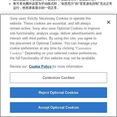
将可变光圈环设置为手动模式时，“创意照片”的“背景虚化控制”无法正常
运行，然而屏幕显示则一切正常。
Sony uses Strictly Necessary Cookies to operate this
website. These cookies are essential, and will always
remain active. Sony also uses Optional Cookies to improve
site functionality, analyze usage, deliver advertisements and
interact with third parties. By using this site, you agree to
Terms of Use
Contact Us
the placement of Optional Cookies. You can manage your
Copyright 2026 Sony Corporation
cookie preferences at any time by clicking
"Customize
Cookies."
Depending on your selected cookie preferences,
the full functionality of this website may not be available.
Review our
Cookie Policy
for more information.
Customize Cookies
Reject Optional Cookies
Accept Optional Cookies