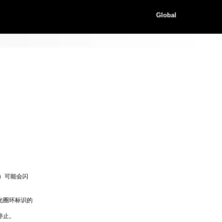
Global
）可能会闪
光圈环标识的
停止。