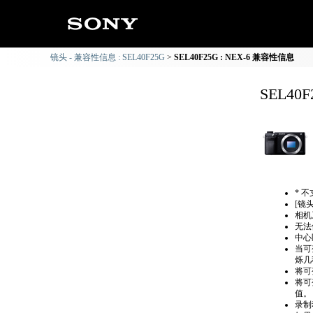
镜头 - 兼容性信息 : SEL40F25G
SEL40F25G : NEX-6 兼容性信息
SEL40
* 
[镜
相机系
无法
中心
当可
烁几
将可
将可
值。
录制