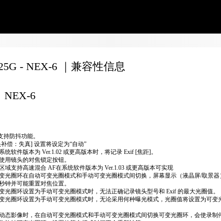
F25G - NEX-6 ｜兼容性信息
NEX-6
不支持防抖功能。
头补偿：失真] 设置将设定为“自动”
统软件版本为 Ver.1.02 或更高版本时，将记录 Exif [焦距]。
使用镜头的对焦锁定按钮。
区域支持高速混合 AF在系统软件版本为 Ver.1.03 或更高版本可实现
变光圈环在自动可变光圈模式和手动可变光圈模式间切换，屏幕显示（液晶屏/取景器
秒钟并可能重置对焦位置。
变光圈环设置为手动可变光圈模式时，无法正确​​记录镜头型号和 Exif 的最大光圈值。
变光圈环设置为手动可变光圈模式时，无论采用何种曝光模式，光圈值将设置为可变
动态影像时，在自动可变光圈模式和手动可变光圈模式间切换可变光圈环，会使录制