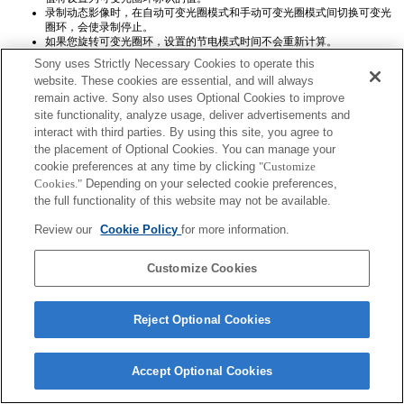
录制动态影像时，在自动可变光圈模式和手动可变光圈模式间切换可变光
圈环，会使录制停止。
如果您旋转可变光圈环，设置的节电模式时间不会重新计算。
Sony uses Strictly Necessary Cookies to operate this
website. These cookies are essential, and will always
remain active. Sony also uses Optional Cookies to improve
site functionality, analyze usage, deliver advertisements and
interact with third parties. By using this site, you agree to
the placement of Optional Cookies. You can manage your
Terms of Use
Contact Us
cookie preferences at any time by clicking
"Customize
Copyright 2026 Sony Corporation
Cookies."
Depending on your selected cookie preferences,
the full functionality of this website may not be available.
Review our
Cookie Policy
for more information.
Customize Cookies
Reject Optional Cookies
Accept Optional Cookies