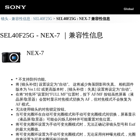
Global
镜头 - 兼容性信息 : SEL40F25G
SEL40F25G : NEX-7 兼容性信息
SEL40F25G - NEX-7 ｜兼容性信息
NEX-7
* 不支持防抖功能。
将 [镜头补偿] 设置设定为“自动”。 这将减少角落阴影和失真。 相机固件
版本为 Ver.1.02 或更高版本时，[镜头补偿：失真] 设置将设定为“自动”。
在将“对焦环”设置到“FULL MF”位置时，按下 AF/MF 按钮虽然屏幕（液
晶屏/取景器）会暂时显示对焦模式切换为 AF，但对焦模式不会恢复为
AF 模式。
无法使用镜头的对焦锁定按钮。
当可变光圈环在自动可变光圈模式和手动可变光圈模式间切换，屏幕显示
（液晶屏/取景器）可能会闪烁几秒钟并可能重置对焦位置。
将可变光圈环设置为手动可变光圈模式时，无法正确​​记录镜头型号和 Exif
的最大光圈值。
将可变光圈环设置为手动可变光圈模式时，无论采用何种曝光模式，光圈
值将设置为可变光圈环标识的值。