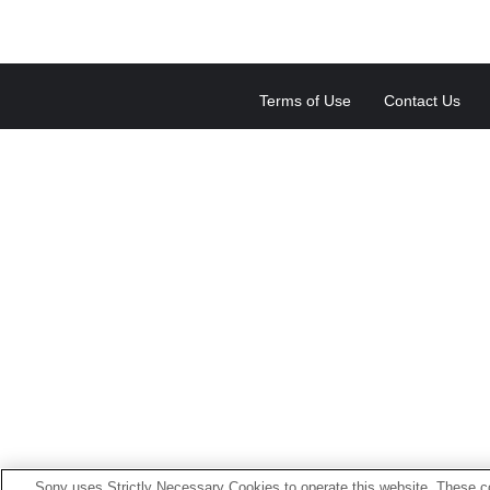
Terms of Use
Contact Us
Sony uses Strictly Necessary Cookies to operate this website. These co