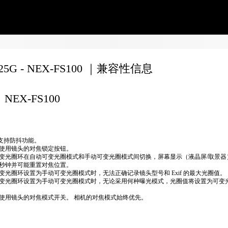
F25G - NEX-FS100 ｜兼容性信息
NEX-FS100
不支持防抖功能。
使用镜头的对焦锁定按钮。
变光圈环在自动可变光圈模式和手动可变光圈模式间切换，屏幕显示（液晶屏/取景器
秒钟并可能重置对焦位置。
变光圈环设置为手动可变光圈模式时，无法正确​​记录镜头型号和 Exif 的最大光圈值。
变光圈环设置为手动可变光圈模式时，无论采用何种曝光模式，光圈值将设置为可变
使用镜头的对焦模式开关。 相机的对焦模式始终优先。