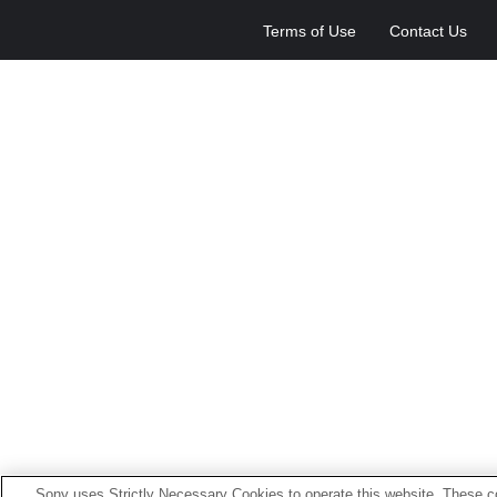
Terms of Use
Contact Us
Sony uses Strictly Necessary Cookies to operate this website. These co