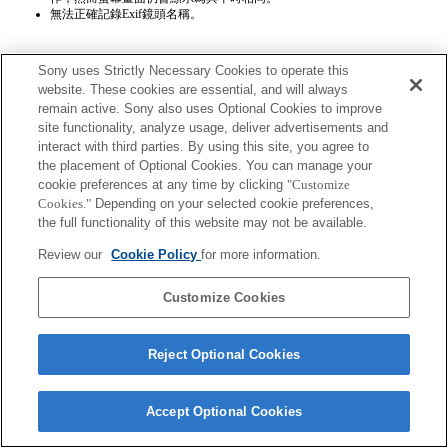
無法正確記錄Exif鏡頭名稱。
Sony uses Strictly Necessary Cookies to operate this
website. These cookies are essential, and will always
remain active. Sony also uses Optional Cookies to improve
site functionality, analyze usage, deliver advertisements and
interact with third parties. By using this site, you agree to
Terms of Use
Contact Us
Copyright 2026 Sony Corporation
the placement of Optional Cookies. You can manage your
cookie preferences at any time by clicking
"Customize
Cookies."
Depending on your selected cookie preferences,
the full functionality of this website may not be available.
Review our
Cookie Policy
for more information.
Customize Cookies
Reject Optional Cookies
Accept Optional Cookies