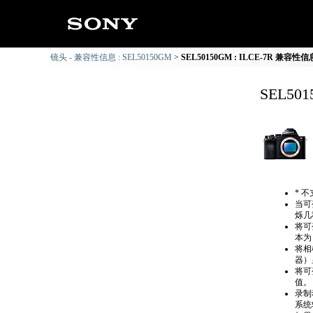
镜头 - 兼容性信息 : SEL50150GM
SEL50150GM : ILCE-7R 兼容性信
SEL50
* 
当可
烁几
将可
本为
将相
器）
将可
值。
录制
系统