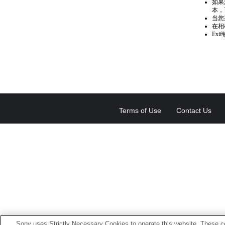
如果
本，
当您
在相
Ex
Terms of Use
Contact Us
Sony uses Strictly Necessary Cookies to operate this website. These co