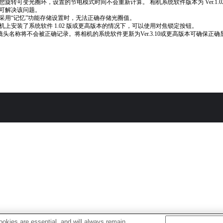
您旋转可变光圈环，设置的节电模式时间不会重新计算。 相机系统软件版本为 Ver.1.0
可解决该问题。
采用“记忆”功能存储设置时，无法正确存储光圈值。
机上安装了系统软件 1.02 版或更高版本的情况下，可以使用对焦锁定按钮。
if镜头名称将不会被正确记录。将相机的系统软件更新为Ver.3.10或更高版本可确保正确
okies are essential, and will always remain