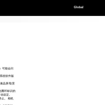
Global
）可能会闪
 系统软件版
（液晶屏/取景
光圈环标识的
可自动设定。
止。 相机