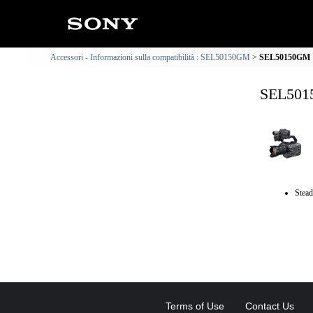
Accessori - Informazioni sulla compatibilità : SEL50150GM
SEL50150GM : 
SEL5015
Stead
Terms of Use
Contact Us