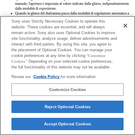
manuale, l'apertura è impostata al valore indicato dalla ghiera, indipendentemente
dalla modalità di esposizione.
Quando la ghiera del diaframma passa dalla modalità di regolazione automatica a
quella manuale e viceversa durante la registrazione di un filmato, la registrazione
Sony uses Strictly Necessary Cookies to operate this
viene interrotta.
website. These cookies are essential, and will always
Ruotare la ghiera del diaframma non interrompe il conto alla rovescia prima
remain active. Sony also uses Optional Cookies to improve
dell'attivazione della modalità di risparmio energetico.
Quando la ghiera del diaframma è posizionata sulla modalità di regolazione
site functionality, analyze usage, deliver advertisements and
manuale, il controllo di defocalizzazione del background in Photo Creativity non
interact with third parties. By using this site, you agree to
funziona correttamente, anche se sullo schermo risulta eseguito.
the placement of Optional Cookies. You can manage your
I nomi degli obiettivi Exif non saranno registrati correttamente.
cookie preferences at any time by clicking
"Customize
Cookies."
Depending on your selected cookie preferences,
the full functionality of this website may not be available.
Review our
Cookie Policy
for more information.
Customize Cookies
Terms of Use
Contact Us
Copyright 2026 Sony Corporation
Reject Optional Cookies
Accept Optional Cookies