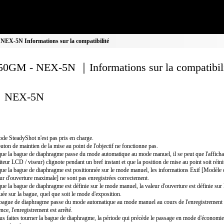
EX-5N Informations sur la compatibilité
0GM - NEX-5N ｜Informations sur la compatibil
NEX-5N
de SteadyShot n'est pas pris en charge.
uton de maintien de la mise au point de l'objectif ne fonctionne pas.
ue la bague de diaphragme passe du mode automatique au mode manuel, il se peut que l'affichag
teur LCD / viseur) clignote pendant un bref instant et que la position de mise au point soit réinit
ue la bague de diaphragme est positionnée sur le mode manuel, les informations Exif [Modèle d'
ur d'ouverture maximale] ne sont pas enregistrées correctement.
ue la bague de diaphragme est définie sur le mode manuel, la valeur d'ouverture est définie sur 
uée sur la bague, quel que soit le mode d'exposition.
 bague de diaphragme passe du mode automatique au mode manuel au cours de l'enregistrement
nce, l'enregistrement est arrêté.
us faites tourner la bague de diaphragme, la période qui précède le passage en mode d'économie