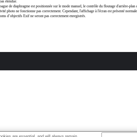
 pas étendue.
 bague de diaphragme est positionnée sur le mode manuel, le contrôle du floutage d'arrière-pla
ivité photo ne fonctionne pas correctement. Cependant, l'affichage à l'écran est présenté normal
oms d’objectifs Exif ne seront pas correctement enregistrés.
okies are essential, and will always remain