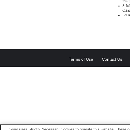
n'est
Si la
Créat
Les n
Terms of Use
Contact Us
Sony uses Strictly Necessary Cookies to operate this website. These co