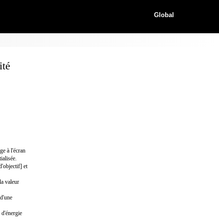
Global
ité
e à l'écran
ialisée.
objectif] et
la valeur
 d'une
 d'énergie