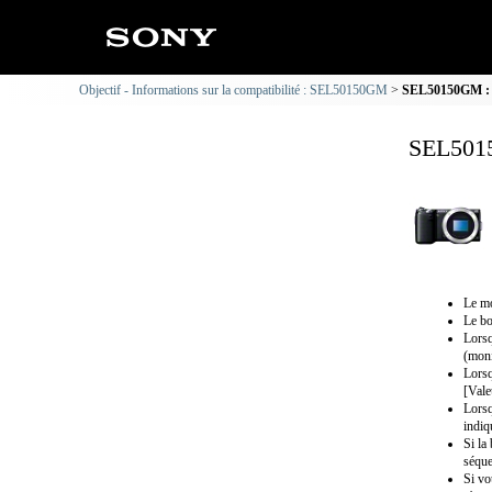
Objectif - Informations sur la compatibilité : SEL50150GM
SEL50150GM : N
SEL5015
Le mo
Le bo
Lorsq
(moni
Lorsq
[Vale
Lorsq
indiq
Si la
séque
Si vo