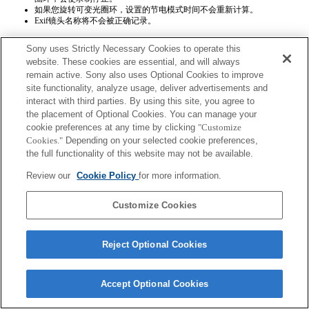
如果您旋转可变光圈环，设置的节电模式时间不会重新计算。
Exif镜头名称将不会被正确记录。
Sony uses Strictly Necessary Cookies to operate this
website. These cookies are essential, and will always
remain active. Sony also uses Optional Cookies to improve
site functionality, analyze usage, deliver advertisements and
interact with third parties. By using this site, you agree to
Terms of Use
Contact Us
the placement of Optional Cookies. You can manage your
Copyright 2026 Sony Corporation
cookie preferences at any time by clicking
"Customize
Cookies."
Depending on your selected cookie preferences,
the full functionality of this website may not be available.
Review our
Cookie Policy
for more information.
Customize Cookies
Reject Optional Cookies
Accept Optional Cookies