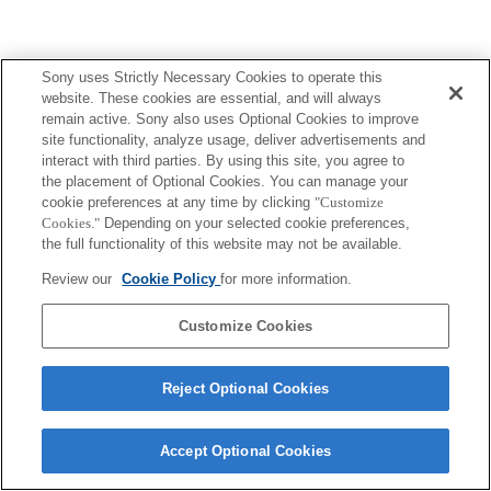
Sony uses Strictly Necessary Cookies to operate this
website. These cookies are essential, and will always
remain active. Sony also uses Optional Cookies to improve
Terms of Use
Contact Us
site functionality, analyze usage, deliver advertisements and
Copyright 2026 Sony Corporation
interact with third parties. By using this site, you agree to
the placement of Optional Cookies. You can manage your
cookie preferences at any time by clicking
"Customize
Cookies."
Depending on your selected cookie preferences,
the full functionality of this website may not be available.
Review our
Cookie Policy
for more information.
Customize Cookies
Reject Optional Cookies
Accept Optional Cookies