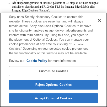
Når eksponeringstrinnet er indstillet på basis af 0,3 stop, er det ikke muligt at
indstille en blændeværdi på F1,2 eller F1,3 fra Imaging Edge Mobile eller
Imaging Edge Desktop (Remote).
Når du optager en XAVC S-film med en blændeindstilling på F1,2, er
Sony uses Strictly Necessary Cookies to operate this
blændeværdien registreret i filmens metadata F1,3.
website. These cookies are essential, and will always
remain active. Sony also uses Optional Cookies to improve
site functionality, analyze usage, deliver advertisements and
interact with third parties. By using this site, you agree to
the placement of Optional Cookies. You can manage your
cookie preferences at any time by clicking
"Customize
Cookies."
Depending on your selected cookie preferences,
Terms of Use
Contact Us
the full functionality of this website may not be available.
Copyright 2026 Sony Corporation
Review our
Cookie Policy
for more information.
Customize Cookies
Reject Optional Cookies
Accept Optional Cookies