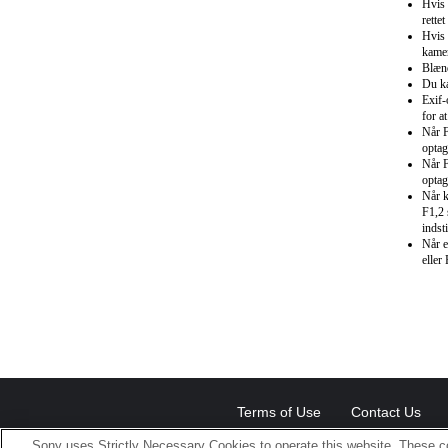
Hvis 
rette
Hvis 
kamer
Blænd
Du ka
Exif-
for a
Når F
optag
Når F
optag
Når k
F1,2 
indsti
Når e
eller
Terms of Use
Contact Us
Sony uses Strictly Necessary Cookies to operate this website. These co