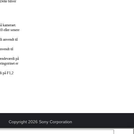
Dette bliver
på kameraet.
10 eller senere
i anvendt til
nvendt til
blændeværdi på
ingstrinet er
di på F1,2
Copyright 2026 Sony Corporation