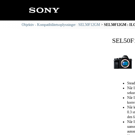
Objektiv - Kompatibilitetsoplysninger : SEL50F12GM
SEL50F12GM : ILCE
SEL50F1
Stead
Når I
sekun
Når I
korre
Når k
0.3 s
den f
Når I
uanse
autom