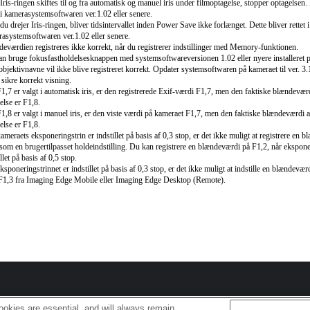
Iris-ringen skiftes til og fra automatisk og manuel iris under filmoptagelse, stopper optagelsen. 
t i kamerasystemsoftwaren ver.1.02 eller senere.
du drejer Iris-ringen, bliver tidsintervallet inden Power Save ikke forlænget. Dette bliver rettet i
asystemsoftwaren ver.1.02 eller senere.
eværdien registreres ikke korrekt, når du registrerer indstillinger med Memory-funktionen.
n bruge fokusfastholdelsesknappen med systemsoftwareversionen 1.02 eller nyere installeret 
objektivnavne vil ikke blive registreret korrekt. Opdater systemsoftwaren på kameraet til ver. 3.
t sikre korrekt visning.
1,7 er valgt i automatisk iris, er den registrerede Exif-værdi F1,7, men den faktiske blændeværd
else er F1,8.
1,8 er valgt i manuel iris, er den viste værdi på kameraet F1,7, men den faktiske blændeværdi a
else er F1,8.
ameraets eksponeringstrin er indstillet på basis af 0,3 stop, er det ikke muligt at registrere en 
som en brugertilpasset holdeindstilling. Du kan registrere en blændeværdi på F1,2, når eksponer
llet på basis af 0,5 stop.
ksponeringstrinnet er indstillet på basis af 0,3 stop, er det ikke muligt at indstille en blændevær
 F1,3 fra Imaging Edge Mobile eller Imaging Edge Desktop (Remote).
okies are essential, and will always remain