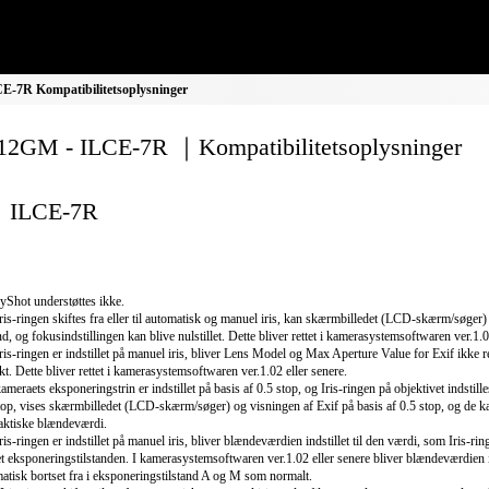
-7R Kompatibilitetsoplysninger
2GM - ILCE-7R ｜Kompatibilitetsoplysninger
ILCE-7R
yShot understøttes ikke.
ris-ringen skiftes fra eller til automatisk og manuel iris, kan skærmbilledet (LCD-skærm/søger) 
d, og fokusindstillingen kan blive nulstillet. Dette bliver rettet i kamerasystemsoftwaren ver.1.0
ris-ringen er indstillet på manuel iris, bliver Lens Model og Max Aperture Value for Exif ikke re
kt. Dette bliver rettet i kamerasystemsoftwaren ver.1.02 eller senere.
ameraets eksponeringstrin er indstillet på basis af 0.5 stop, og Iris-ringen på objektivet indstille
top, vises skærmbilledet (LCD-skærm/søger) og visningen af Exif på basis af 0.5 stop, og de ka
aktiske blændeværdi.
ris-ringen er indstillet på manuel iris, bliver blændeværdien indstillet til den værdi, som Iris-rin
t eksponeringstilstanden. I kamerasystemsoftwaren ver.1.02 eller senere bliver blændeværdien i
atisk bortset fra i eksponeringstilstand A og M som normalt.