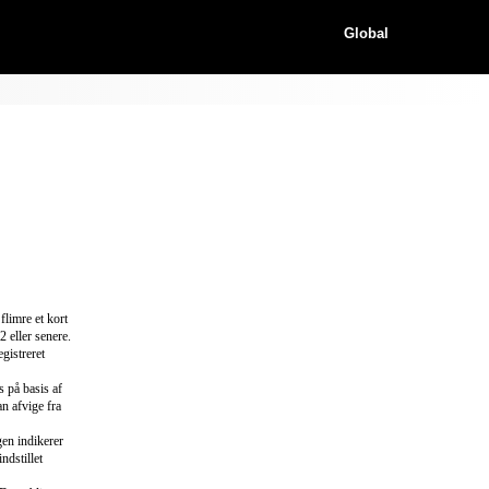
Global
flimre et kort
2 eller senere.
gistreret
s på basis af
n afvige fra
gen indikerer
ndstillet